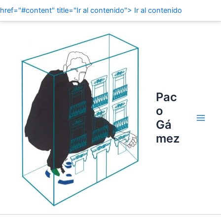
href="#content" title="Ir al contenido"> Ir al contenido
Buscar
Main
por:
Men
Pac
o
Gá
mez