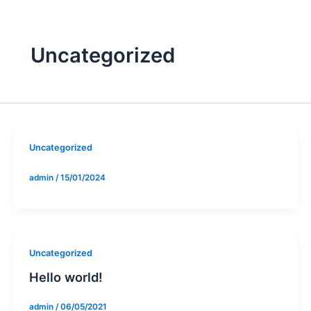
Uncategorized
Uncategorized
admin
/
15/01/2024
Uncategorized
Hello world!
admin
/
06/05/2021