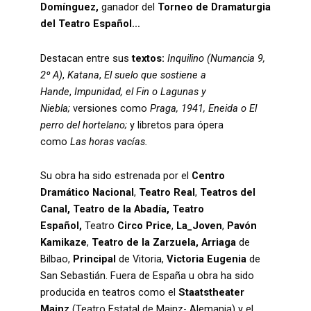
Domínguez,
ganador del
Torneo de Dramaturgia
del Teatro Español…
Destacan entre sus
textos:
Inquilino (Numancia 9,
2º A)
,
Katana
,
El suelo que sostiene a
Hande
,
Impunidad, el Fin o Lagunas y
Niebla;
versiones como
Praga, 1941, Eneida o El
perro del hortelano;
y libretos para ópera
como
Las horas vacías.
Su obra ha sido estrenada por el
Centro
Dramático Nacional
,
Teatro Real
,
Teatros del
Canal, Teatro de la Abadía, Teatro
Español,
Teatro
Circo Price
,
La_Joven
,
Pavón
Kamikaze
,
Teatro de la Zarzuela,
Arriaga
de
Bilbao,
Principal
de Vitoria,
Victoria Eugenia
de
San Sebastián. Fuera de España u obra ha sido
producida en teatros como el
Staatstheater
Mainz
(Teatro Estatal de Mainz- Alemania) y el