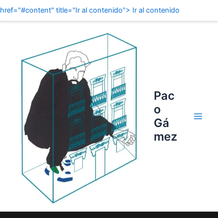
href="#content" title="Ir al contenido"> Ir al contenido
Main
Men
Pac
o
Gá
mez