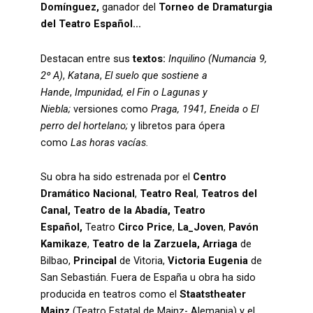
Domínguez,
ganador del
Torneo de Dramaturgia
del Teatro Español…
Destacan entre sus
textos:
Inquilino (Numancia 9,
2º A)
,
Katana
,
El suelo que sostiene a
Hande
,
Impunidad, el Fin o Lagunas y
Niebla;
versiones como
Praga, 1941, Eneida o El
perro del hortelano;
y libretos para ópera
como
Las horas vacías.
Su obra ha sido estrenada por el
Centro
Dramático Nacional
,
Teatro Real
,
Teatros del
Canal, Teatro de la Abadía, Teatro
Español,
Teatro
Circo Price
,
La_Joven
,
Pavón
Kamikaze
,
Teatro de la Zarzuela,
Arriaga
de
Bilbao,
Principal
de Vitoria,
Victoria Eugenia
de
San Sebastián. Fuera de España u obra ha sido
producida en teatros como el
Staatstheater
Mainz
(Teatro Estatal de Mainz- Alemania) y el